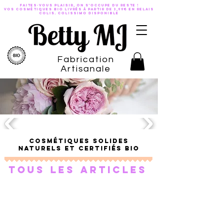
Faites-vous plaisir, on s'occupe du reste !
VOS COSMÉTIQUES BIO LIVRÉS À PARTIR DE 3,99€ EN RELAIS
COLis. Colissimo disponible
Fabrication
Artisanale
Cosmétiques solides
naturels et certifiés bio
Tous les articles