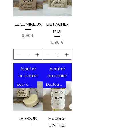
LE LUMINEUX
DETACHE-
MOI
Prix
6,90 €
Prix
6,90 €
Ajouter
Ajouter
au panier
au panier
pour chien
Douleurs, coups, bosses
LE YOUKI
Macérât
d'Arnica