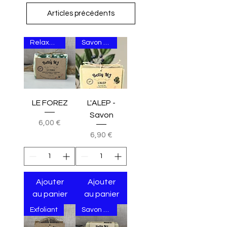
Articles précédents
Relaxant et purifiant
Savon d'Alep
LE FOREZ
L'ALEP -
Savon
Prix
6,00 €
Prix
6,90 €
Ajouter
Ajouter
au panier
au panier
Exfoliant
Savon ménager