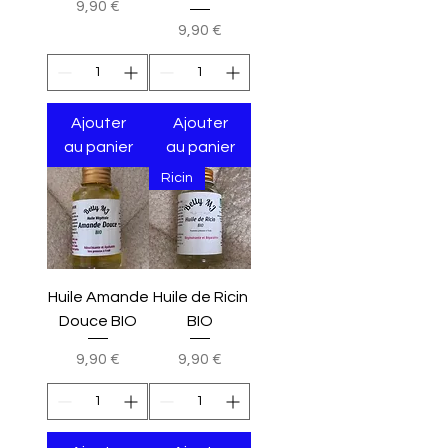
Prix
9,90 €
Prix
9,90 €
Ajouter
Ajouter
au panier
au panier
Ricin
Huile Amande
Huile de Ricin
Douce BIO
BIO
Prix
Prix
9,90 €
9,90 €