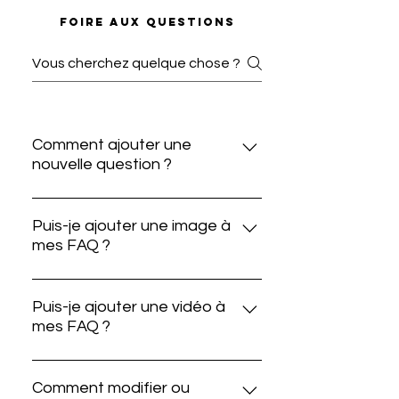
Foire aux questions
Comment ajouter une
nouvelle question ?
Pour ajouter une nouvelle
questions, allez aux paramètres
Puis-je ajouter une image à
mes FAQ ?
de l'appli et cliquez sur le bouton «
Gérer questions ».
Oui ! Pour ajouter une image,
veuillez suivre ces instructions :
Puis-je ajouter une vidéo à
mes FAQ ?
Allez aux paramètres de l'appli
Cliquez sur le bouton « Gérer
Oui ! Les utilisateurs peuvent
questions » Cliquez sur la question
ajouter une vidéo YouTube ou
Comment modifier ou
à laquelle vous souhaitez ajouter