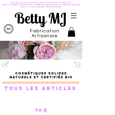
Faites-vous plaisir, on s'occupe du reste !
VOS COSMÉTIQUES BIO LIVRÉS À PARTIR DE 3,99€ EN RELAIS
COLis. Colissimo disponible
Fabrication
Artisanale
Cosmétiques solides
naturels et certifiés bio
Tous les articles
fa
q