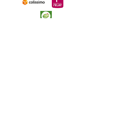
* Ingrédients issus de l'agriculture
biologique
** Naturellement présent dans
les huiles essentielles
Livraison a
vec
Relais colis ou
Mondial Relay
(France, Belgique, Luxembourg, Espagne)
Paiement sécurisé
Contactez-nous
06 46 43 33 96
contact@bettymj.fr