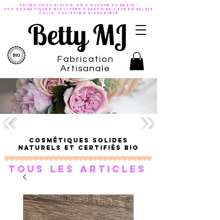
Faites-vous plaisir, on s'occupe du reste !
VOS COSMÉTIQUES BIO LIVRÉS À PARTIR DE 3,99€ EN RELAIS
COLis. Colissimo disponible
Fabrication
Artisanale
Cosmétiques solides
naturels et certifiés bio
Tous les articles