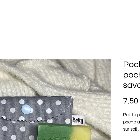
Poc
poc
sav
7,50
Petite 
poche
a
sur soi) .
Petite 