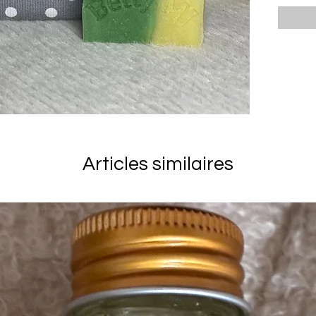
très coq
Fermetu
Tissu co
Couleur 
Savon de
huile es
pochett
Articles similaires