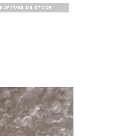
uette et pratique.
Rupture de stock
re par bouton pression
ton enduit imprimé .
aléatoire.
 30 gr Petit-Petit (sans
sentielle) inclus livré avec sa
e de sac.