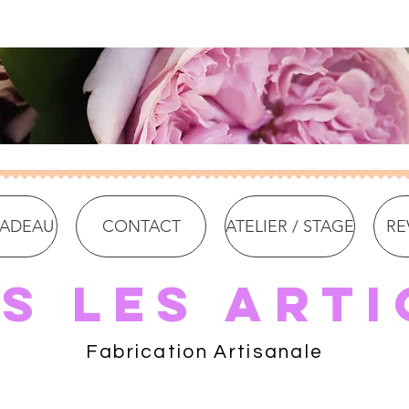
CADEAU
CONTACT
ATELIER / STAGE
RE
s les arti
Fabrication Artisanale