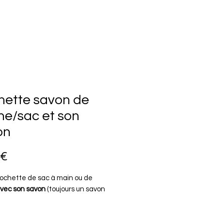
hette savon de
he/sac et son
on
Prix
 €
pochette de sac à main ou de
vec son savon
(toujours un savon
pochette à savon imperméable,