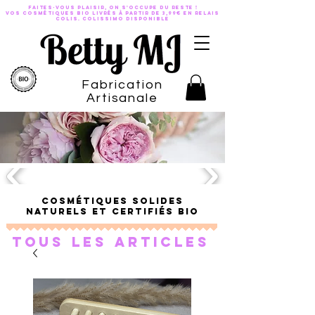
Faites-vous plaisir, on s'occupe du reste !
VOS COSMÉTIQUES BIO LIVRÉS À PARTIR DE 3,99€ EN RELAIS
COLis. Colissimo disponible
Fabrication
Artisanale
Cosmétiques solides
naturels et certifiés bio
Tous les articles