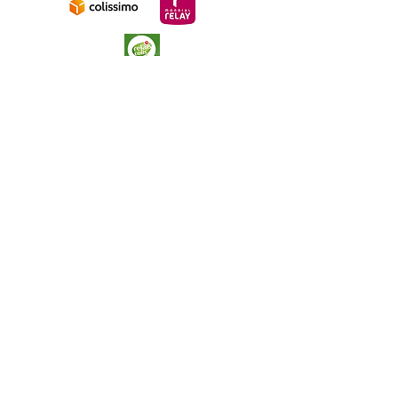
Livraison a
vec
Relais colis ou
Mondial Relay
(France, Belgique, Luxembourg, Espagne)
Paiement sécurisé
Contactez-nous
06 46 43 33 96
contact@bettymj.fr